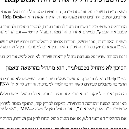
כשארגונים חושבים על אבטחת מידע, הם נוטים להסתכל קודם על חומות: חו
אדיבים, זמינים ולחוצים לתת מענה מהיר. הדלת הזאת היא ה-Help Desk.
הפרדוקס פשוט: מוקד השירות נועד לפתור בעיות, להסיר חסמים ולהחזיר עו
לעכב את העסק”. במילים אחרות, זהו צומת תפעולי קריטי — וגם יעד מועד
Desk נמצא בדיוק בנקודת החיכוך הזאת, בין אדם למערכת, בין לחץ תפעולי להרשאה טכנית, בין שירות מהיר לאימות זהות.
זו גם הסיבה שדיון על
מערכת ניהול קריאות שירות
לא יכול להישאר רק בעולם היעילות, ה-SLA או חוויית המשתמש. הוא חיי
הסיכון לא מתחיל בטכנולוגיה. הוא מתחיל בהרשאה ובאמון
Help Desk הוא לרוב הגוף הראשון שאליו עובד פונה כשמשהו לא
התמיכה מקבלים לעיתים גישה רחבה למדי למערכות זהויות, לדוא"ל, ל-VPN, לניהול מכשירים ולעמדות קצה.
זה הופך אותם למוקד כוח ארגוני. לא תמיד בכוונה, אבל בפועל. מי שיכו
כאן נכנס המונח “הנדסה חברתית”. במקום לפרוץ קוד, התוקף מנסה לפר
לגיטימית: “הטלפון שלי אבד”, “אני בחו״ל ואין לי גישה ל-MFA”, “אני לפני פגישה עם לקוח, חייבים לאפס לי עכשיו”.
אם התהליך הארגוני חלש, או אם הנציג פועל תחת לחץ זמן ושירות, התוקף 