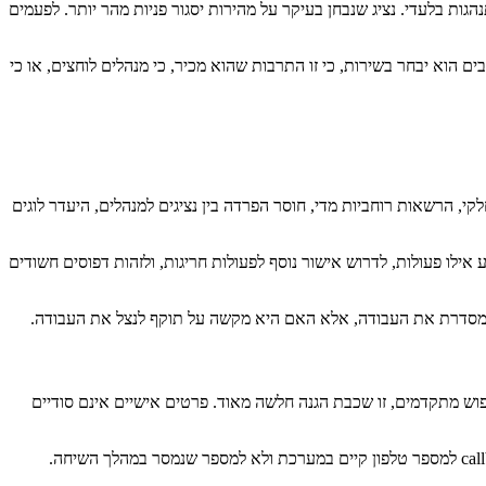
מנוע התנהגות בלעדי. נציג שנבחן בעיקר על מהירות יסגור פניות מהר יותר. לפעמים
ים הוא יבחר בשירות, כי זו התרבות שהוא מכיר, כי מנהלים לוחצים, או כי
 הרשאות רוחביות מדי, חוסר הפרדה בין נציגים למנהלים, היעדר לוגים
אילו פעולות, לדרוש אישור נוסף לפעולות חריגות, ולזהות דפוסים חשודים
סדרת את העבודה, אלא האם היא מקשה על תוקף לנצל את העבודה.
וש מתקדמים, זו שכבת הגנה חלשה מאוד. פרטים אישיים אינם סודיים
חלופה טובה יותר היא אימות המבוסס על גורם שכבר רשום ומנוהל במערכת: אישור דרך אפליקציית ארגון, קוד למכשיר מאומת מראש, או תהליך callback למספר טלפון קיים במערכת ולא למספר שנמסר במהלך השיחה.