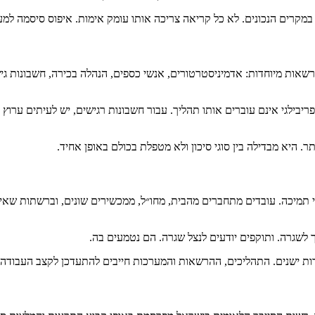
ונים. לא כל קריאה צריכה אותו עומק אימות. איפוס סיסמה למערכת שולית אינו דומה
 ביותר הוא טיפול Help Desk בחשבונות בעלי הרשאות מיוחדות: אדמיניסטרטורים, אנשי כספים, ה
בילגי אינם עוברים אותו תהליך. עבור חשבונות רגישים, יש לעיתים ערוץ אימ
. היא מבדילה בין סוגי סיכון ולא מטפלת בכולם באופן אחיד.
תמיכה. עובדים מתחברים מהבית, מחו״ל, ממכשירים שונים, וברשתות שאינן 
שגרה. ותוקפים יודעים לנצל שגרה. הם נטמעים בה.
ות ישנים. התהליכים, ההרשאות והמערכות חייבים להתעדכן לקצב העבודה