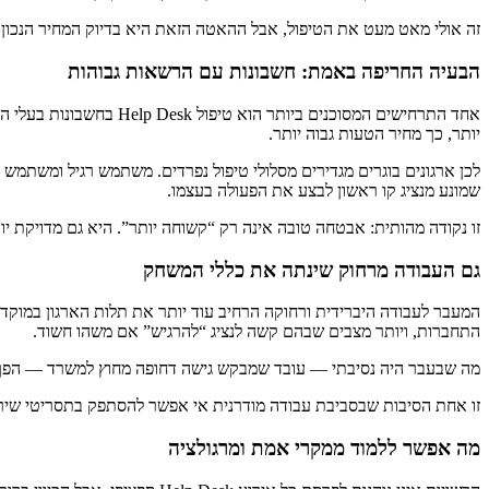
זה אולי מאט מעט את הטיפול, אבל ההאטה הזאת היא בדיוק המחיר הנכון במקרים הנכ
הבעיה החריפה באמת: חשבונות עם הרשאות גבוהות
אחד התרחישים המסוכנים
יותר, כך מחיר הטעות גבוה יותר.
לכן ארגונים בוגרים מגדירים מסלולי טיפול נפרדים. משתמש רגיל ומשתמש פרי
שמונע מנציג קו ראשון לבצע את הפעולה בעצמו.
זו נקודה מהותית: אבטחה טובה אינה רק “קשוחה יותר”. היא גם מדויקת יותר
גם העבודה מרחוק שינתה את כללי המשחק
המעבר לעבודה היברידית ורחוקה הרחיב עוד יותר את תלות הארגון במוקדי 
התחברות, ויותר מצבים שבהם קשה לנציג “להרגיש” אם משהו חשוד.
מה שבעבר היה נסיבתי — עובד שמבקש גישה דחופה מחוץ למשרד — הפך ל
זו אחת הסיבות שבסביבת עבודה מודרנית אי אפשר להסתפק בתסריטי שיר
מה אפשר ללמוד ממקרי אמת ומרגולציה