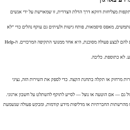
תקפות מצליחות דווקא דרך הדלת הצדדית, זו שמאוישת על ידי אנשים
משתמשים, מאפס סיסמאות, פותח גישות ולעיתים גם עוקף נהלים כדי “לא
בשנים האחרונות, גופי ממשל, חברות אבטחה ורגולטורים מצביעים שוב ושוב על אותה תופעה: הנדסה חברתית, כלומר מניפולציה על בני אדם כדי לגרום להם לבצע פעולה מסוכנת, היא אחד ממנועי התקיפה המרכזיים. ה-Help
ברות מרחוק או תקלה בתחנת הקצה. כדי לספק את השירות הזה, נציגי
ול גם — אם הוטעה או נוצל — לסייע לתוקף להשתלט על חשבון ארגוני.
ש מהרשתות החברתיות או מדליפות מידע קודמות, ומבקש פעולה שנשמעת