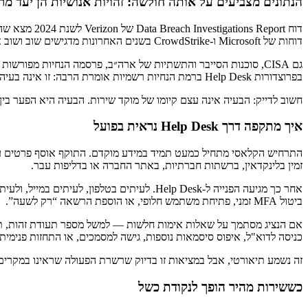
הנתונים מצביעים על אותה חולשה: זהויות אנושיות הן יעד מרכ
דוח  Report
דוחות של Microsoft ו-CrowdStrike בשנים האחרונות מדגישים שוב ושוב את העלייה בתקיפות מבוססות זהות: השתלטות על חשבונות, גניבת אישורים, ועקיפת מנגנוני אימות דרך תהליכי שירות ותמיכה.
גם CISA, סוכנות הסייבר והתשתיות של ארה״ב, פרסמה הנחיות מפור
בפרוצדורות Help Desk ברמת הנחיות רשמיות אומרת הרבה: זו אינה בעיה שולית, אלא משטח תקיפה מוכר.
חשוב לדייק: הבעיה אינה עצם קיומו של מוקד שירות. הבעיה היא הפער בין 
איך מתקפה דרך Help Desk נראית בפועל
התרחיש הקלאסי מתחיל כמעט תמיד במידע מוקדם. התוקף אוסף פרטים על הע
זמין בלינקדאין, ברשתות חברתיות, באתר החברה או בדליפות עבר.
אחר כך מגיעה הפנייה ל-Help Desk. לעיתים 
ביטול MFA זמני, פתיחת משתמש חלופי, או הוספת הרשאה “רק לשעה”.
אם הנציג מסתמך על שאלות אימות חלשות — למשל מספר תעודת זהות, תא
כניסה לדוא"ל, איפוס סיסמאות נוספות, גישה למסמכים, או התחזות פנימית
זה נשמע תיאורטי, אבל במציאות זו בדיוק שרשרת הפעולה שראינו במקרי
כששירות מהיר הופך לנקודת כשל