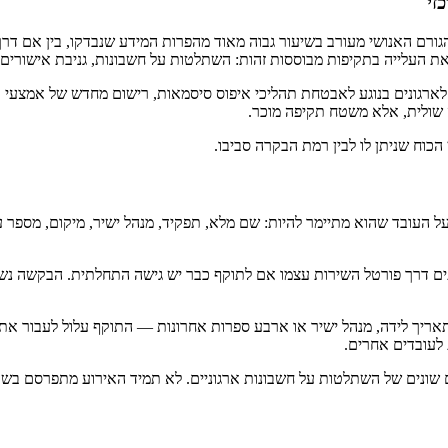
זי
Data Breach Investigations של Verizon לשנת 2024 מצא שהגורם האנושי מעורב בשיעור גבוה מאוד מהפ
שות לארגונים בנוגע לאבטחת תהליכי איפוס סיסמאות, רישום מחדש של אמצעי 
הכוח שניתן לו לבין רמת הבקרה סביבו.
ובד שהוא מתיימר להיות: שם מלא, תפקיד, מנהל ישיר, מיקום, מספר עובד
בטלפון, לעיתים במייל, ולעיתים דרך פורטל השירות עצמו אם לתוקף כבר יש גישה התחלתי
ריך לידה, מנהל ישיר או ארבע ספרות אחרונות — התוקף עלול לעבור את
 לעובדים אחרים.
ם שונים של השתלטות על חשבונות ארגוניים. לא תמיד האירוע מתפרסם ב