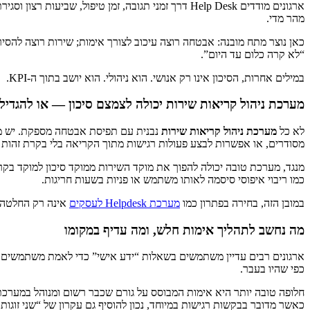
ארגונים מודדים Help Desk דרך זמני תגובה, זמן טיפ
מהר מדי.
כאן נוצר מתח מובנה: אבטחה רוצה עיכוב לצורך אימות; שירות רוצה להסיר ח
“לא קרה כלום עד היום”.
במילים אחרות, הסיכון אינו רק אנושי. הוא ניהולי. הוא יושב בתוך ה-KPI.
מערכת ניהול קריאות שירות יכולה לצמצם סיכון — או להגדיל 
לא כל
מערכת ניהול קריאות שירות
נבנית עם תפיסת אבטחה מספקת. יש מער
מסודרים, או אפשרות לבצע פעולות רגישות מתוך הקריאה בלי בקרת זהות 
מנגד, מערכת טובה יכולה להפוך את מוקד השירות ממוקד סיכון למוקד בקרה.
כמו ריבוי איפוסי סיסמה לאותו משתמש או פניות בשעות חריגות.
במובן הזה, בחירה בפתרון כמו
מערכת Helpdesk לעסקים
אינה רק החלטה 
מה נחשב לתהליך אימות חלש, ומה עדיף במקומו
ארגונים רבים עדיין משתמשים בשאלות “ידע אישי” כדי לאמת משתמשים. ז
כפי שהיו בעבר.
כאשר מדובר בבקשות רגישות במיוחד, נכון להוסיף גם עקרון של “שני זוגות ע