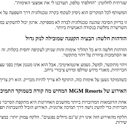
שגרתית לחלוטין: "החלפתי טלפון, תעדכנו לי את אמצעי האימות".
המשותף לכל המקרים הוא ניסיון לעקוף בקרה טכנולוגית דרך השפעה על אד
זו בדיוק הסיבה שהגנה טכנולוגית לבדה לא מספיקה. ארגון יכול להשקיע 
השרשרת נחלשת בנקודה האנושית ביותר.
הזדהות חלשה: הבעיה הקטנה שמובילה לנזק גדול
הזדהות חלשה היא כל תהליך אימות זהות שניתן לעקיפה יחסית בקלות. זה 
או הסתמכות עיוורת על זיהוי מתקשר.
זיהוי מתקשר, למשל, נשמע אינטואיטיבי, אבל הוא אינו מנגנון אמין בפני
חברתיות, מאגרי מידע שדלפו ומידע ציבורי נרחב.
כשהמוקד נשען על אימות כזה, התוקף לא צריך להיות מבריק. הוא רק צריך 
האירוע של MGM Resorts המחיש מה קורה כשמוקד התמיכה נפרץ דרך אנשים
חברתית כדי להשיג גישה דרך תמיכה ארגונית. האירוע הוביל להשבתות תפעו
הלקח מהאירוע הזה אינו רק ש"גם גדולים נפגעים". הלקח עמוק יותר: במ
שירות.