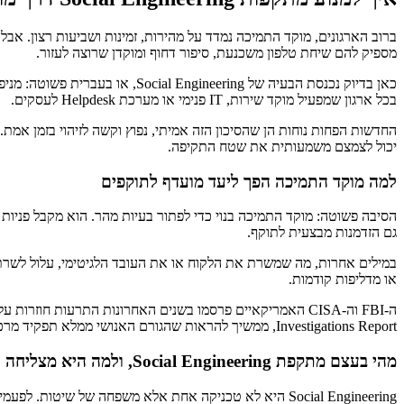
ברוב הארגונים, מוקד התמיכה נמדד על מהירות, זמינות ושביעות רצון. אב
מספיק להם שיחת טלפון משכנעת, סיפור דחוף ומוקדן שרוצה לעזור.
כאן בדיוק נכנסת הבעיה של ring
בכל ארגון שמפעיל מוקד שירות, IT פנימי או מערכת Helpdesk לעסקים.
החדשות הפחות נוחות הן שהסיכון הזה אמיתי, נפוץ וקשה לזיהוי בזמן אמת.
יכול לצמצם משמעותית את שטח התקיפה.
למה מוקד התמיכה הפך ליעד מועדף לתוקפים
הסיבה פשוטה: מוקד התמיכה בנוי כדי לפתור בעיות מהר. הוא מקבל פניות
גם הזדמנות מבצעית לתוקף.
במילים אחרות, מה שמשרת את הלקוח או את העובד הלגיטימי, עלול לשרת ג
או מדליפות קודמות.
Investigations Report, ממשיך להראות שהגורם האנושי ממלא תפקיד מרכזי בחלק ניכר מהאירועים. המשמעות ברורה: הבעיה אינה שולית, והיא לא שייכת רק לחברות ענק.
מהי בעצם מתקפת Social Engineering, ולמה היא מצליחה
Social Engineering היא לא טכניקה אחת אלא משפחה של ש