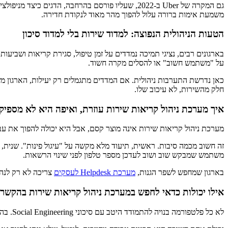
גם המקרה של Uber ב-2022, שעליו פורסם בהרחבה,
משמעת אימות ברורה עלול להפוך מהר מאוד לנקודת חדירה.
הטעות הניהולית הנפוצה: למדוד שירות בלי למדוד סיכון
בארגונים רבים, נציגי תמיכה נמדדים על זמן טיפול, סגירת קריאות ושביע
על "משתמש חשוב" או להסלים מקרה חשוד.
כאן נדרשת התערבות ניהולית. אם המדדים מתגמלים רק יעילות, הארגון מש
חלק מהשירות, לא עיכוב שלו.
איך מערכת ניהול קריאות שירות עוזרת, ואיפה היא לא מספיק
מערכת ניהול קריאות שירות אינה מוצר קסם, אבל היא יכולה להפוך את עבו
זה חשוב מכמה סיבות. ראשית, תיעוד מלא מקשה על "עיגול פינות". שנית, 
משתמש שמבקש שוב ושוב לעדכן מספר טלפון לפני שינוי הרשאות.
בארגון שמחפש לשפר הגנות,
מערכת Helpdesk לעסקים
צריכה לא רק לנהל תורים ו-SLA, אלא גם לתמוך בתהליכי אימות, באישורים מובנים ובהפרדת סמכוי
אילו יכולות כדאי לחפש במערכת ניהול קריאות שירות בהקשר
לא כל פלטפורמה בנויה להתמודד היטב עם סיכוני Social Engineering. בהקשר הזה, השאלה אינה רק אם אפשר לפתוח קריאה, אלא אם אפשר לנהל סיכון תוך כדי הטיפול.