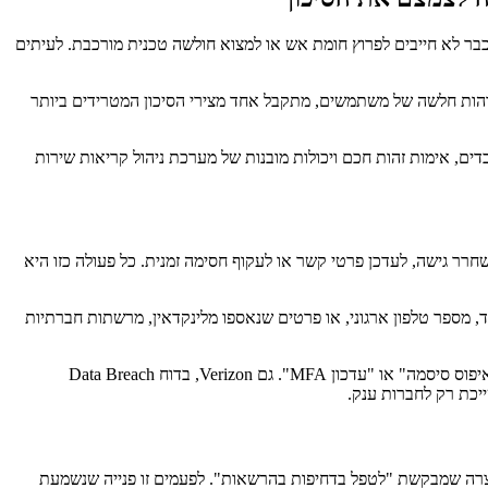
 כבר לא חייבים לפרוץ חומת אש או למצוא חולשה טכנית מורכבת. לעיתים
שמוסיפים למשוואה הזדהות חלשה של משתמשים, מתקבל אחד מצירי הסיכון המטרידים ביותר
דים, אימות זהות חכם ויכולות מובנות של מערכת ניהול קריאות שירות
רר גישה, לעדכן פרטי קשר או לעקוף חסימה זמנית. כל פעולה כזו היא
 מספר טלפון ארגוני, או פרטים שנאספו מלינקדאין, מרשתות חברתיות
ה-FBI וה-CISA האמריקאיים פרסמו בשנים האחרונות התרעות חוזרות על קמפיינים של התחזות למוקדי תמיכה, ועל ניסיונות להשיג גישה באמצעות "איפוס סיסמה" או "עדכון MFA". גם Verizon, בדוח Data Breach
הודעה קצרה שמבקשת "לטפל בדחיפות בהרשאות". לפעמים זו פנייה שנשמעת