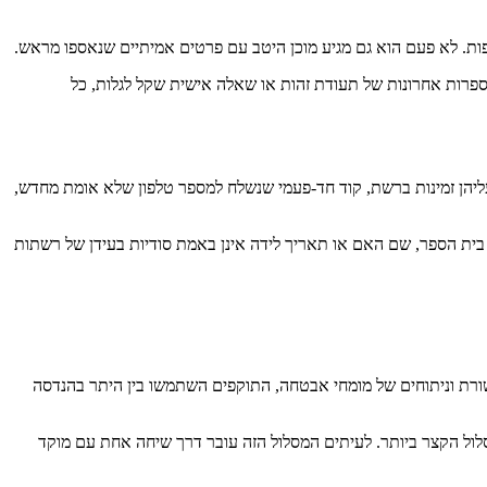
יפות. לא פעם הוא גם מגיע מוכן היטב עם פרטים אמיתיים שנאספו מראש.
ספרות אחרונות של תעודת זהות או שאלה אישית שקל לגלות, כל
עליהן זמינות ברשת, קוד חד-פעמי שנשלח למספר טלפון שלא אומת מחדש,
שם בית הספר, שם האם או תאריך לידה אינן באמת סודיות בעידן של רשתות
-2023. לפי דיווחים פומביים של החברה, פרסומים בתקשורת וניתוחים של מומחי אבטחה, התוקפים השתמשו בין היתר בהנדסה
לול הקצר ביותר. לעיתים המסלול הזה עובר דרך שיחה אחת עם מוקד