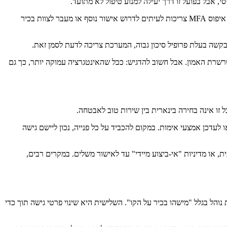
, אבל בפועל זו דרך יעילה למנוע טיפול לא מתועד.
יכולת שנייה היא ניהול הרשאות מדויק. לא כל נציג צריך להיות מסוגל לבצע כל פעולה. בקשות רגישות כמו שינוי אמצעי אימות, שחרור גישה לחשבון, או איפוס MFA צריכות לעיתים לדרוש אישור נוסף או מעבר לצוות בכיר
קשה בעלת פרופיל סיכון גבוה, המערכת צריכה לדעת לסמן זאת.
לנכס או למשתמש, ואינטגרציה למערכות זהות כמו Active Directory או ספקי IAM, יכולים לחזק את שרשרת האמון. אבל חשוב להדגיש: ככל שהאינטגרציה עמוקה יותר, כך גם
 זו אינה בחירה בינארית בין שירות טוב לאבטחה.
כן אמצעי אימות. במקום להכביד על כל פנייה, נכון ליישם גישה
, או מדיניות "אי-ביצוע מיידי" עד לאישור משלים. במקרים רבים,
והל בגלל "מישהו בכיר על הקו". השלישית היא שינוי פרטי גישה תוך כדי