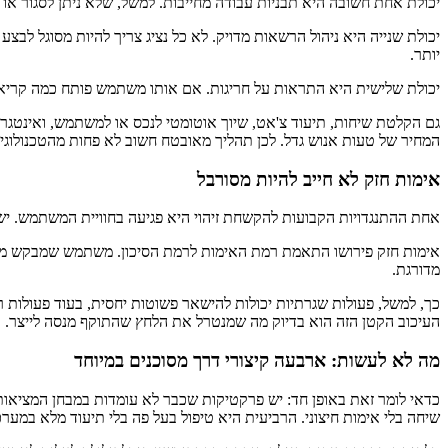
יכולת אחת חשובה היא תבניות עבודה מחייבות. למשל, שלא ניתן לסגור או ל
יותר.
יכולת שלישית היא התראות על חריגות. אם אותו משתמש פותח כמה קריאות
המחיר של טעות אנוש גדל. לכן תהליך מאובטח חשוב לא פחות מהטכנולוגי
אימות חזק לא חייב להיות מסורבל
אחת ההתנגדויות הקבועות להקשחת זיהוי היא פגיעה בחוויית המשתמש. יש בכ
אימות חזק פירושו התאמת רמת האימות לרמת הסיכון. משתמש שמבקש מידע 
מדורגת.
כך, למשל, פעולות שגרתיות יכולות להישאר פשוטות יחסית, בעוד פעולות ר
העיכוב הקטן הזה הוא בדיוק מה שמנטרל את הלחץ שהתוקף מנסה לייצר.
מה לא לעשות: ארבעה קיצורי דרך מסוכנים במיוחד
כדאי לומר זאת באופן חד: יש פרקטיקות שכבר לא עומדות במבחן המציאות. 
שיחה בלי אימות חיצוני. הרביעית היא טיפול בעל פה בלי תיעוד מלא במער