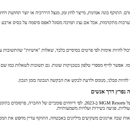
ם. התוקף בונה אמינות, מייצר לחץ זמן, מנצל היררכיה או יוצר תחושת דח
במערכות מתקדמות, אבל אם נציג תמיכה מסוגל לאפס סיסמה על בסיס ארבע 
יכול להיות אימות לפי פרטים בסיסיים בלבד, שאלות "אישיות" שהתשובות 
 עצמו. אפשר לזייף מספרי טלפון בטכניקות שונות. גם תשובות לשאלות כמו 
להיות סבלני, מנומס ולדעת לבקש את הבקשה הנכונה בזמן הנכון.
אחת הדוגמאות המדוברות ביותר מהשנים האחרונות היא מתקפת הסייבר על MGM Resorts ב
ליות, פגיעה בשירות ועלויות משמעותיות.
ציאות שבה ארגונים משקיעים מיליונים באבטחה, התוקף עדיין מחפש את המס