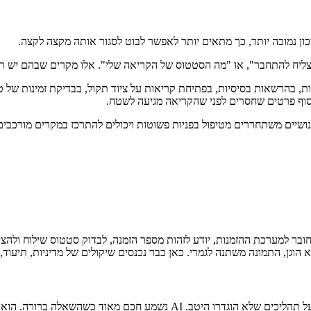
כון נמוכה יותר, כך מתאים יותר לאפשר לבוט לסגור אותה מקצה לקצה.
א מצליח להתחבר", או "מה הסטטוס של הקריאה שלי". אלו מקרים שבהם יש ת
יטב באיפוס סיסמאות, בהרשאות בסיסיות, בפתיחת קריאות על ציוד תקול, בבדיקת זמי
לאסוף פרטים שחסרים לפני שהקריאה מגיעה לשטח.
נושיים משתחררים מטיפול בפניות פשוטות ויכולים להתרכז במקרים מורכבים 
ובר למערכת ההזמנות, יודע לזהות מספר הזמנה, לבדוק סטטוס שילוח ולהציג
הוגן, התמונה משתנה לגמרי. כאן כבר נכנסים שיקולים של מדיניות, תיעוד, א
וא נשמע משכנע גם כשהוא טועה. בשירות, זו נקודה מסוכנת.