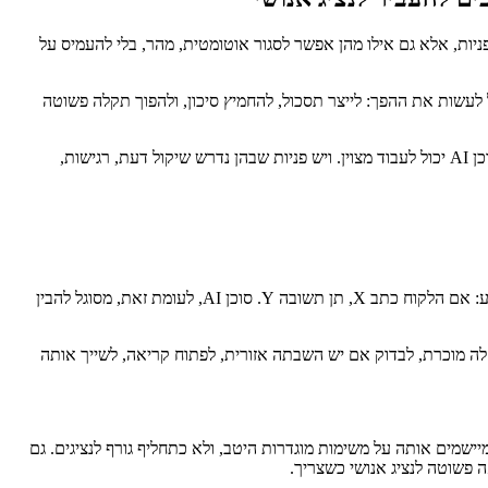
נהל פניות, אלא גם אילו מהן אפשר לסגור אוטומטית, מהר, בלי להעמיס על
ל לעשות את ההפך: לייצר תסכול, להחמיץ סיכון, ולהפוך תקלה פשוטה
ההבחנה החשובה אינה בין "AI טוב" ל-"AI רע". ההבחנה הנכונה היא בין סוגי פניות. יש פניות שהן חזרתיות, צפויות ומבוססות על נהלים ברורים. שם סוכן AI יכול לעבוד מצוין. ויש פניות שבהן נדרש שיקול דעת, רגישות,
הרבה ארגונים עדיין משתמשים במונחים האלה כאילו מדובר באותו דבר. בפועל, יש הבדל חשוב. צ'אטבוט מסורתי פועל בדרך כלל לפי עץ החלטות קבוע: אם הלקוח כתב X, תן תשובה Y. סוכן AI, לעומת זאת, מסוגל להבין
שור לאיפוס סיסמה. AI Agent מתקדם יותר יכול לזהות אם מדובר בתקלה מוכרת, לבדוק אם יש השבתה אזורית, לפתוח קריאה, לשייך אותה
שאוטומציה בשירות מצליחה במיוחד כשמיישמים אותה על משימות מוגדרות היטב, ולא כתחליף גורף לנציגים. גם