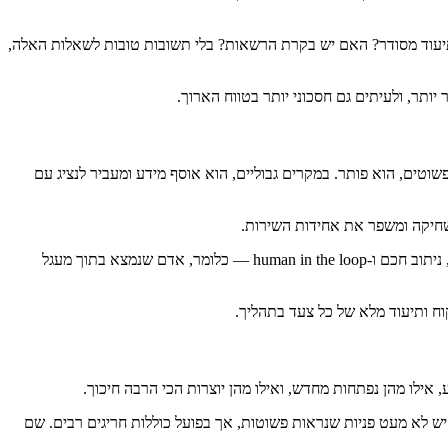
בלה? האם נשמר תיעוד מסודר? האם יש בקרת הרשאות? בלי תשובות טובות לשאלות האלה,
שוטים, הוא פותר. במקרים גבוליים, הוא אוסף מידע ומעביר לנציג עם
ת שחיקה ומשפר את אחידות השירות.
חברות תוכנה ושירות רבות פועלות כך. בפרסומים מקצועיים של Salesforce, Microsoft ו-ServiceNow אפשר לראות דגש חוזר על שילוב בין אוטומציה, ניתוב חכם ו-human in the loop — כלומר, אדם שנמצא בתוך מעגל
קוח ותיעוד מלא של כל צעד בתהליך.
, אילו מהן נפתחות מחדש, ואילו מהן יוצרות הכי הרבה חיכוך.
 יש לא מעט פניות שנראות פשוטות, אך בפועל כוללות חריגים רבים. שם