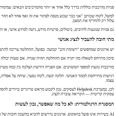
פניות מורכבות כוללות בדרך כלל אחד או יותר מהמרכיבים הבאים: עמימות,
למשל, לקוח שכותב "אני כבר שבוע מנסה לפתור את זה ואף אחד לא חוזר א
עלול רק להחריף את המצב.
גם פניות שנוגעות לחיובים, ביטולים, פרטיות מידע, גישה למידע אישי, או
מתי חובה להעביר לנציג אנושי
יש ארגונים שמחפשים "רשימת זהב" קבועה. בפועל, ההחלטה צריכה להתבסס
סיכון מתייחס לשאלה מה יקרה אם ההחלטה תהיה שגויה. אם טעות יכולה לגר
מורכבות נוגעת למספר המשתנים. אם הפנייה דורשת הצלבה בין כמה מערכות, בדיקת הקשר קוד
רגישות מתייחסת לממד האנושי. תלונה קשה, לקוח נסער, שיחה על אפליה,
עצמו.
עסקית קריטית — הקריאה עוברת לנציג.
המסגרת הרגולטורית: לא כל מה שאפשר, נכון לעשות
AI בשירות אינו פועל בוואקום. ארגונים נדרשים להביא בחשבון חובות של