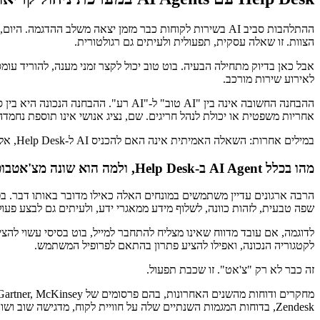
ההתלהבות סביב AI בשירות לקוחות כבר מזמן יצאה משלב הה
הצוות. זו שאלה עסקית, תפעולית ולעיתים גם רגולטורית.
אבל כאן בדיוק מתחילה הבעיה. בוט טוב יכול לקצר זמני מענה, להוריד עומ
לאירוע שירות מורכב.
אחריות משפטית או יכולת לנהל חריגים. שם, נציג אנושי אינו תוספת נחמד
במילים אחרות: השאלה האמיתית אינה האם להכניס AI ל-Help Desk, אלא איפה להציב את הקו.
מהו בכלל AI Agent ב-Help Desk, ולמה הוא שונה מצ'אטבוט ישן
שפה טבעית, לזהות כוונה, לשלוף מידע ממאגרי ידע, ולעיתים גם לבצע פעו
לקטגוריה הנכונה, ואפילו להציע פתרון בהתאם לפרופיל המשתמש.
זה כבר לא רק "צ'אט". זו שכבת תפעול.
Zendesk, בדוחות המגמות השנתיים שלה על חוויית לקוח, מדגישה שוב ושוב שהלקוחות מוכנים לקבל אוטומציה כל עוד היא מהירה, מדויקת, ושיש יציאה פשוטה לנציג אנושי כשצריך.