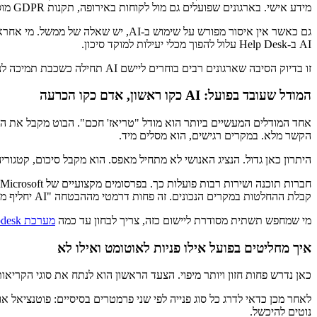
מידע אישי. בארגונים שפועלים גם מול לקוחות באירופה, תקנות GDPR מוסיפות שכבות נוספות של אחריות סביב עיבוד מידע, צמצום נתונים ושקיפות.
גם כאשר אין איסור מפורש על שימוש
AI ב-Help Desk עלול להפוך מכלי יעילות למוקד סיכון.
זו בדיוק הסיבה שארגונים רבים בוחרים ליישם AI תחילה כשכבת תמיכה לנציגים, ורק אחר כך מרחיבים אוטומציה מלאה בפניות פשוטות. זה מסלול בוגר יותר, ולעיתים גם חסכוני יותר בטווח הארוך.
המודל שעובד בפועל: AI כקו ראשון, אדם כקו הכרעה
אחד המודלים המעשיים ביותר הוא מודל "טריאז' חכם". הבוט מקבל את הפני
הקשר מלא. במקרים רגישים, הוא מסלים מיד.
היתרון כאן גדול. הנציג האנושי לא מתחיל מאפס. הוא מקבל סיכום, קטגור
קבלת ההחלטות במקרים הנכונים. זה פחות דרמטי מההבטחה "AI יחליף מוקד שלם", אבל הרבה יותר אמין.
מי שמחפש תשתית מסודרת ליישום כזה, צריך לבחון עד כמה
מערכת Helpdesk לעסקים
איך מחליטים בפועל אילו פניות לאוטומט ואילו לא
כאן נדרש פחות חזון ויותר מיפוי. הצעד הראשון הוא לנתח את סוגי הקריאות
לאחר מכן כדאי לדרג כל סוג פנייה לפי שני פרמטרים בסיסיים: פוטנציאל 
נוטים להיכשל.