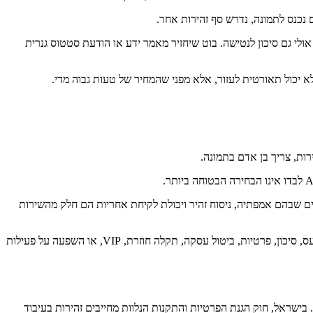
 נכנס לתמונה, נדרש סף זהירות אחר.
לי גם סיכון לנטישה. בוט שיחזיר מאמר ידע או הודעת סטטוס גנרית
לא יכול תאורטית לעזור, אלא מפני שהמחיר של טעות גבוה מדי.
ות, צריך בן אדם בתמונה.
ים שבהם אמפתיה, ניסוח זהיר ויכולת לקיחת אחריות הם חלק מהשירות
לכן, במערכת Helpdesk לעסקים, נכון לקבוע מראש טריגרים ברורים להסלמה. לא "אם הבוט הסתבך", אלא עוד קודם. אם מזוהות מילות מפתח של כעס, סיכון, פרטיות, ביטול עסקה, תקלה חוזרת, VIP, או השפעה על פעילות
. בישראל, חוק הגנת הפרטיות והתקנות הנלוות מחייבים זהירות בעיבוד