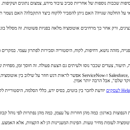
 ב-AI, יש שאלה של ממשל. מי אחראי על החלטה שגויה? האם ניתן להסביר ללקוח כיצד התק
יה, מזהה נושא, דחיפות, לקוח, היסטוריה וסבירות לפתרון עצמי. במקרים פ
יה, תיעוד, צעדים שכבר נוסו ולעיתים גם הצעת פעולה. זה חוסך זמן, מפחי
יודעת לחבר בין בוטים, בסיס ידע, כללי הסלמה, היסטוריית ל
 הנפוצות בארגון: כמה מהן חוזרות על עצמן, כמה מהן נפתרות לפי נוהל קבוע
אוטומציה לעומת מחיר טעות. הפינות המעניינות הן לא הקצוות, אלא האמצע.