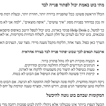
מתי בוט באמת יכול לפתור פנייה לבד
הכלל הראשון פשוט: ככל שהפנייה ברורה יותר, חוזרת יותר, ובעלת רמת סי
זה נכון במיוחד בפניות מסוג "איך עושים", "איפה מוצאים", "למה אני ל
כך למשל, ב-Help Desk פנימי בארגון, בוט יכול לטפל ה
טכנאים, בוט יכול גם לעדכן על חלון הגעה, לשלוח הנחיות מקדימות, או 
הערך כאן כפול. מצד אחד, הלקוח מקבל מענה מיידי. מצד שני, הנציגים הא
ארבעה תנאים לכך שבוט יפתור פנייה לבד בצורה אחראית
הבעיה מוכרת ויש לה נוהל פתרון ברור.
הנתונים הנדרשים לקבלת החלטה זמינים ומדויקים.
טעות בטיפול לא תיצור נזק משמעותי ללקוח או לארגון.
קיימת דרך פשוטה להסלים את הטיפול אם הבוט לא בטוח.
ניקח דוגמה מוחשית. לקוח פונה ושואל למה ההזמנה לא הגיעה. אם הבוט מח
הלקוח טוען שהמוצר הגיע פגום, דורש החזר, ומצרף טענה קודמת על יחס לא 
המקומות שבהם בוט נוטה להיכשל
הכשל הנפוץ ביותר אינו טכנולוגי אלא ניהולי: לתת לבוט סמכות רחבה מדי על תהליכים שלא הוגדרו היטב. AI נשמע חכם מאוד כשהשאלה ברורה. ה