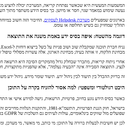
המשמעות המעשית היא שכאשר נפתחת קריאה, המערכת יכולה להציע מאמרים
נעשה שימוש במאמר שגוי, חסר או מיושן. כך בסיס הידע משתפר מתוך השי
בארגונים שמפעילים
מערכת Helpdesk לעסקים
, החיבור הזה חשוב במיוח
תהליך שמחזיק גם כשיש תחלופה או עומס.
דוגמה מהשטח: איפה בסיס ידע באמת משנה את התוצאה
מבחינת הלקוח, זו אותה בעיה; מבחינת הארגון, אלה עשרות מסלולי טיפול ש
אחרי ניתוח קריאות, מתברר שבחלק גדול מהמקרים הסיבה היא הרשאה חסרה
לנציג. התוצאה הסבירה אינה “הבעיה נעלמה”, אלא שהפניות מתקצרות, חלקן
זה בדיוק ההבדל בין תיעוד לבין ניהול ידע. תיעוד שומר מידע. ניהול ידע מש
היבט רגולטורי ומשפטי: למה אסור להזניח בקרה על התוכן
כאשר בסיס הידע נוגע בחיוב, פרטיות, הרשאות, גישה למידע אישי או התחי
בישראל, חוק הגנת הפרטיות, התשמ"א
שפועלים מול שווקים בינלאומיים, עולות לעיתים גם השלכות של GDPR בכל הנוגע לגישה, מחיקה, ותיעוד פעולות.
לכן יש חשיבות לבעלות ברורה על התוכן: מי כותב, מי מאשר, מי מעדכן, ומתי