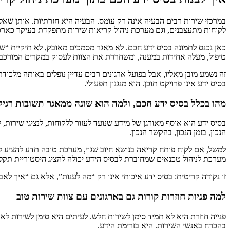
במרכזי שירות רבים הבעיה אינה רק עומס. הבעיה היא חזרתיות. אותן שאלו
לקוחות מתעצבנים, וגם מערכת ניהול קריאות שירות מתפקדת בעיקר כארכי
כאן נכנס לתמונה בסיס ידע חכם. לא מאגר מסמכים מאובק, לא תיקיית “שא
טיפול, מעלה אחידות במענה, ומשחררת את הצוות לעסוק במקרים המורכב
זה נשמע מובן מאליו, אבל בפועל ארגונים רבים עדיין נופלים באותה מלכ
בסיס ידע אינו פרויקט תוכן. הוא מנגנון תפעולי.
מהו בכלל בסיס ידע חכם, ולמה הוא שונה ממאגר תשובות רגיל
בסיס ידע הוא אוסף מאורגן של מידע שנועד לעזור ללקוחות, לנציגי שירות
הנכון, בזמן הנכון, בהקשר הנכון.
למשל, אם לקוח פותח קריאה בנושא חיוב שגוי, מערכת טובה תדע להציע לנ
מערכת לניהול טכנאים שמחוברת לבסיס הידע יכולה להציג היסטוריית תקלו
זו נקודה קריטית: בסיס ידע איכותי אינו רק “מה לענות”, אלא גם “איך ל
למה פניות חוזרות קורות גם בארגונים עם צוות שירות טוב
פנייה חוזרת היא לא תמיד סימן לשירות חלש. לעיתים היא סימן לשירות לא
בהכרח באנשי השירות. היא בזרימת הידע.