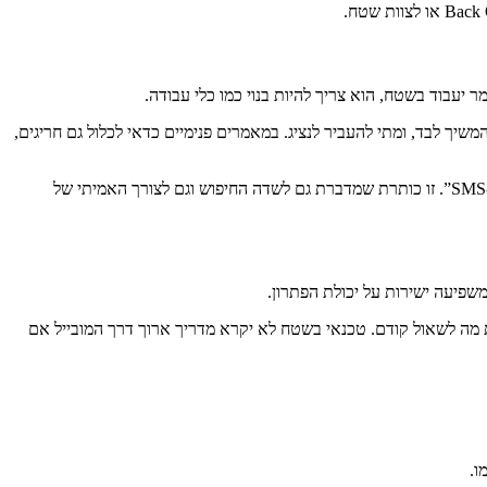
 יעבוד בשטח, הוא צריך להיות בנוי כמו כלי עבודה.
יך לבד, ומתי להעביר לנציג. במאמרים פנימיים כדאי לכלול גם חריגים,
דוגמה פשוטה ממערכת Helpdesk לעסקים: במקום כותרת עמומה כמו “בעיות התחברות”, עדיף לנסח “מה לעשות כשמשתמש לא מקבל קוד אימות ב-SMS”. זו כותרת שמדברת גם לשדה החיפוש וגם לצורך האמיתי של
משפיעה ישירות על יכולת הפתרון.
ת מה לשאול קודם. טכנאי בשטח לא יקרא מדריך ארוך דרך המובייל אם