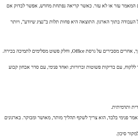
אם המאמר עזר או לא עזר. כאשר קריאה נפתחת מחדש, אפשר לבדוק אם
העבודה בתוך הארגון. התוצאה היא פחות תלות ב”נציג שיודע”, ויותר
נניח חברת תוכנה שמקבלת שוב ושוב פניות על כשל בייצוא דוחות ל-Excel. במשך חודשים, נציגים עונים ידנית, כל אחד בדרכו. חלק מבקשים צילומי מסך, אחרים מסבירים על גרסת Office, וחלק פשוט מסלימים לתמיכה בכירה.
קוח, עם בדיקות פשוטות וברורות; ואחד פנימי, עם סדר אבחון קבוע
רית ותדמיתית.
ת אליו. גם אם המאמר פנימי בלבד, הוא צריך לשקף תהליך מותר, מאושר ומבוקר. בארגונים
מקור סיכון.