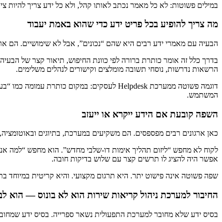
במילים פשוטות: לא כל מאמר נכתב לאותו קהל, ולא כל ידע צריך להיות ציבורי. חלק מהתוכ
מה צריך להופיע בכל פריט ידע כדי שהוא באמת יעבוד
הבעיה עם מאמרי ידע רבים היא שהם “נכונים”, אבל לא שימושיים. הם ארוכ
בדרך כלל זה אומר כותרת ברורה לפי כוונת החיפוש, תיאור קצר של הבעיה,
הרשאות נדרשות, נוסחי תשובה מומלצים וקישורים לנהלים משלימים.
המשתמש.
השפה קובעת אם הידע ייקרא או ייעזב
כאן ארגונים רבים מפספסים. הם משקיעים במערכת, בתיוגים ובאוטומציה, א
לקוח לא מחפש “ליזום תהליך אימות דו-שלבי מחדש”. הוא מחפש “למה אני
אפשר היה להציג לו תרשים קצר עם שלוש בדיקות חובה.
שפה פשוטה אינה פישוט יתר. היא תרגום מקצועי. והיא קריטית במיוחד ב
החיבור למערכת ניהול קריאות שירות הוא לא בונוס — הוא ל
בסיס ידע שלא מחובר למערכת התפעולית נשאר ספרייה. בסיס ידע שמחובר לקריאות, לקטגוריות, ל-SLA, לנציגים