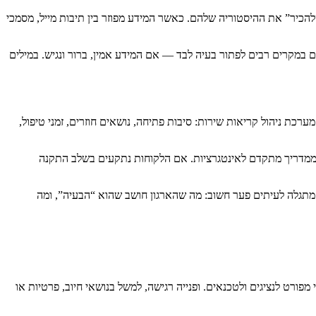
יכולת של הארגון “להכיר” את ההיסטוריה שלהם. כאשר המידע מפוזר בין תיבות מייל, מסמכי
ל תוכן עזר דיגיטלי, בין השאר משום שלקוחות מעדיפים במקרים רבים לפתור בעיה לבד — אם המידע אמין, ברור ונגיש. במילים
ת ניהול קריאות שירות: סיבות פתיחה, נושאים חוזרים, זמני טיפול,
18 מהקריאות הן סביב איפוס סיסמה, אין טעם להתחיל ממדריך מתקדם לאינטגרציות. אם הלקוחות נתקעים בשלב התקנה
ך מתגלה לעיתים פער חשוב: מה שהארגון חושב שהוא “הבעיה”, ומה
 נוסף, מצדיקה מאמר פנימי מפורט לנציגים ולטכנאים. ופנייה רגישה, למשל בנושאי חיוב, פרטיות או