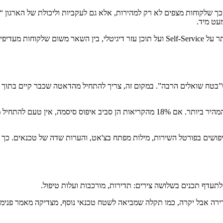
State of  הצביע בשנים האחרונות על כך שלקוחות מצפים לא רק למהירות, אלא גם לעקביות ול
גם דוחות של Zendesk לאורך השנים הראו שמרכזי שירות נשענים יותר ויותר על Self-Service וע
טח שואלים הרבה”. במקום זה, צריך להתחיל מהדאטה שכבר קיים בתוך מערכ
זהו חומר הגלם האמיתי. ממנו אפשר לזהות איפה בסיס ידע ייתן את הערך המהיר ביותר. אם %
, חיפושים בפורטל השירות, מילות מפתח בצ'אט, והערות שדה של טכנאים. כ
לתעדף תכנים בשלושה צירים: תדירות, מורכבות ועלות טיפול.
 ופשוטה יחסית היא מועמדת קלאסית ל-Self-Service. פנייה נדירה אבל יקרה, כמו תקלה שמביאה לשטח טכנאי