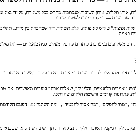
ת, אותן תקלות, אותן תשובות שנכתבות מחדש בכל משמרת, על ידי נציג אחר
ון של בעיות — במקום כמנוע לשיפור שירות.
לות נפוצות” שאיש לא פותח, אלא תשתית חיה שמחברת בין מידע, תהליכים ו
ים באמת.
ודת: הם משקיעים במערכת, פותחים פורטל, מעלים כמה מאמרים — ואז מגלי
, לטכנאים ולמנהלים לפתור בעיות במהירות ובאופן עקבי. כאשר הוא “חכם”, 
ציג מאמרים רלוונטיים, נהלי זיכוי, שאלות אבחון וצעדים מאושרים. אם 
ת, פתרונות קודמים ורשימת חלקים שהוחלפו.
אבחן”, “מתי להסלים”, “מה אסור להבטיח”, ו“מה השתנה מאז הפעם הקודמת”
 עקבי. לקוח מקבל תשובה חלקית, נציג אחר נותן תשובה שונה, או שטכנאי 