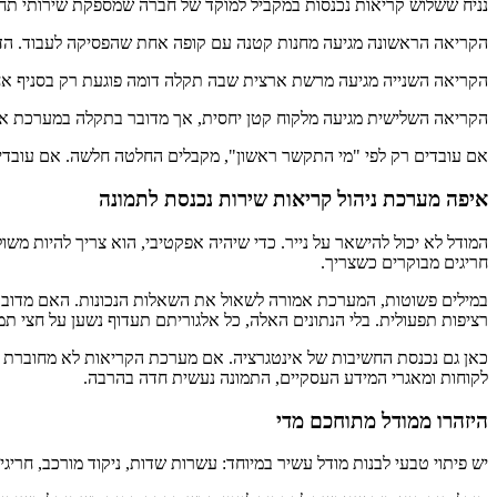
נניח ששלוש קריאות נכנסות במקביל למוקד של חברה שמספקת שירותי תחז
הקריאה הראשונה מגיעה מחנות קטנה עם קופה אחת שהפסיקה לעבוד. הדחיפות
הקריאה השנייה מגיעה מרשת ארצית שבה תקלה דומה פוגעת רק בסניף אחד, א
הקריאה השלישית מגיעה מלקוח קטן יחסית, אך מדובר בתקלה במערכת אבט
אם עובדים רק לפי "מי התקשר ראשון", מקבלים החלטה חלשה. אם עובדי
איפה מערכת ניהול קריאות שירות נכנסת לתמונה
המודל לא יכול להישאר על נייר. כדי שיהיה אפקטיבי, הוא צריך להיות מ
חריגים מבוקרים כשצריך.
במילים פשוטות, המערכת אמורה לשאול את השאלות הנכונות. האם מדובר ב
רציפות תפעולית. בלי הנתונים האלה, כל אלגוריתם תעדוף נשען על חצי תמו
כאן גם נכנסת החשיבות של אינטגרציה. אם מערכת הקריאות לא מחוברת לנת
לקוחות ומאגרי המידע העסקיים, התמונה נעשית חדה בהרבה.
היזהרו ממודל מתוחכם מדי
יש פיתוי טבעי לבנות מודל עשיר במיוחד: עשרות שדות, ניקוד מורכב, חריגי