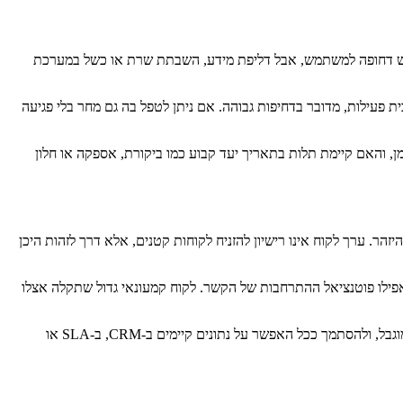
גיש דחופה למשתמש, אבל דליפת מידע, השבתת שרת או כשל במערכת
פעילות, מדובר בדחיפות גבוהה. אם ניתן לטפל בה גם מחר בלי פגיעה
ן, והאם קיימת תלות בתאריך יעד קבוע כמו ביקורת, אספקה או חלון
ר. ערך לקוח אינו רישיון להזניח לקוחות קטנים, אלא דרך לזהות היכן
ואפילו פוטנציאל ההתרחבות של הקשר. לקוח קמעונאי גדול שתקלה אצלו
עם זאת, זו נקודה שחייבת להיות מנוהלת בזהירות. אם כל לקוח "חשוב" מוגדר אוטומטית כעליון, המודל קורס. לכן נכון לדרג ערך לקוח במספר שכבות מוגבל, ולהסתמך ככל האפשר על נתונים קיימים ב-CRM, ב-SLA או