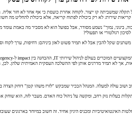
ל תקלה שמשביתה קו ייצור. לקוחה אחרת כועסת כי אף אחד לא חזר אליה. 
ריאות שירות: לא רק ביכולת לפתוח קריאה, אלא ביכולת להחליט מה חשוב 
"גבוה, בינוני, נמוך" נשמע מסודר, אבל בפועל הוא לא מסביר מה באמת עו
יכון רגולטורי או תפעולי?
תנים שקל להבין אבל לא תמיד פשוט לאזן ביניהם: דחיפות, ערך לקוח וסיכו
אות, אך לא תמיד מדרגים אותן לפי ההשלכה העסקית האמיתית שלהן. לכן, בני
 ושוב עולה למעלה. המנהל הבכיר שמבקש "לזרז משהו קטן" דוחק הצדה בעיה
קלות בעלות נזק רחב, ומקשה על ניהול כוח האדם. מעבר לזה, הוא שוחק א
ות האינטואיטיביות ומכניס היגיון אחיד. זה חשוב במיוחד בארגונים שעוב