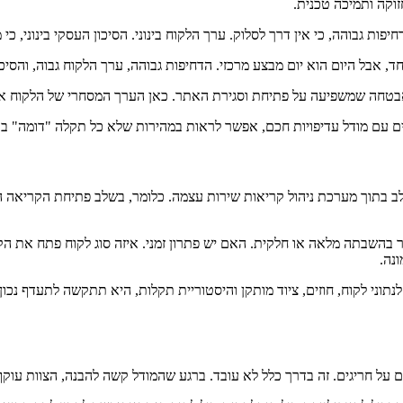
וקה ותמיכה טכנית.
 גבוהה, כי אין דרך לסלוק. ערך הלקוח בינוני. הסיכון העסקי בינוני, כי
בל היום הוא יום מבצע מרכזי. הדחיפות גבוהה, ערך הלקוח גבוה, והסיכון
חה שמשפיעה על פתיחת וסגירת האתר. כאן הערך המסחרי של הלקוח אולי 
ם עם מודל עדיפויות חכם, אפשר לראות במהירות שלא כל תקלה "דומה" ב
שולב בתוך מערכת ניהול קריאות שירות עצמה. כלומר, בשלב פתיחת הקריאה 
השבתה מלאה או חלקית. האם יש פתרון זמני. איזה סוג לקוח פתח את הקר
נה.
וני לקוח, חוזים, ציוד מותקן והיסטוריית תקלות, היא תתקשה לתעדף נכון
ם על חריגים. זה בדרך כלל לא עובד. ברגע שהמודל קשה להבנה, הצוות עוקף א