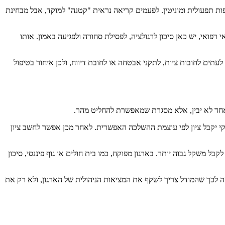
ות תפעולית ומוניטין. לפעמים קריאה נראית "קטנה" למוקד, אבל מבחינת
ואי, יש כאן סיכון לרגולציה, לפסילת סחורה ולפגיעה באמון. אותו
לעתים לחובות ציות, לתקני אבטחה או לחובת דיווח, ולכן איחור בטיפול
 אחד לא יבין, אלא מסגרת שמאפשרת להחליט מהר.
ווג מסחרי או חוזי. סיכון עסקי יקבל ציון לפי עוצמת ההשלכה האפשרית. לאחר מכן אפשר לחשב ציון
 שדחיפות תהיה הגורם המרכזי. בחברת B2B עם חוזים גדולים, ערך לקוח עשוי לקבל משקל גבוה יותר. בארגון מפוקח, כמו בית חולים או גוף פיננסי, סיכון
 40%, ערך לקוח כפול 20%. זה אינו "הנוסח הנכון" לכולם, אלא המחשה לכך שהמודל צריך לשקף את המציאות הניהולית של הארגון, ולא רק את