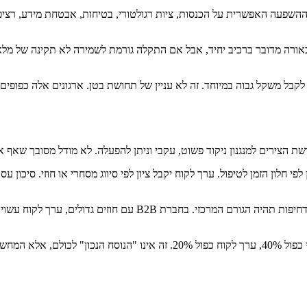
 ההשפעה האפשרית על הכנסות, ציות רגולטורי, בטיחות, אבטחת מידע, רציפ
רה מדובר ברכיב יחיד, אבל אם התקלה גורמת לשמירה לא תקינה של מלאי רפ
ך לקבל משקל גבוה במיוחד. זה לא עניין של תחושת בטן. ארגונים אלה כפופים 
ת הצירים למנגנון ניקוד פשוט, עקבי וניתן להפעלה. לא מודל מסובך שאף
קבוע לכל ציר ציון בין 1 ל-5. דחיפות תקבל ציון לפי חלון הזמן לטיפול. ערך לקוח יקבל ציון לפי סי
המשקלות לא חייבים להיות שווים. בארגון שירות טכני לשוק פרטי, ייתכן
דוגמה בסיסית יכולה להיראות כך: עדיפות = דחיפות כפול 40%, סיכון עסקי כפול