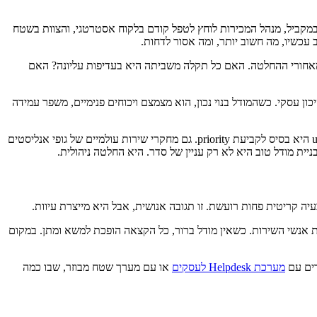
במקביל, מנהל המכירות לוחץ לטפל קודם בלקוח אסטרטגי, והצוות בשטח
עכשיו, מה חשוב יותר, ומה אסור לדחות.
מד מאחורי ההחלטה. האם כל תקלה משביתה היא בעדיפות עליונה? האם
ן עסקי. כשהמודל בנוי נכון, הוא מצמצם ויכוחים פנימיים, משפר עמידה
זה לא עניין תיאורטי. במסגרת ספריית ITIL, שנחשבת לאחד הסטנדרטים המקצועיים המוכרים בעולם לניהול שירותי IT, ההבחנה בין impact ל-urgency היא בסיס לקביעת priority. גם מחקרי שירות עולמיים של גופי אנליסטים
ית מודל טוב היא לא רק עניין של סדר. היא החלטה ניהולית.
 קריטית פחות רועשת. זו תגובה אנושית, אבל היא מייצרת עיוות.
ת אנשי השירות. כשאין מודל ברור, כל הקצאה הופכת למשא ומתן. במקום
דים עם
מערכת Helpdesk לעסקים
או עם מערך שטח מבוזר, שבו כמה