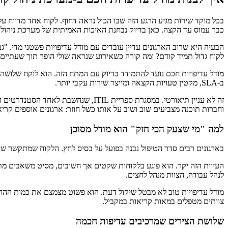
בכל מוקד שירות מגיע הרגע הזה שבו הכול נראה דחוף. לקוח אחד מדווח ע
כבר עמוס עד הקצה. כאן בדיוק נבחנת האיכות האמיתית של מערכת ניהול ק
הבעיה היא שרוב הארגונים עדיין עובדים עם מודל עדיפויות פשטני מדי. 
לקוח גדול תמיד קודם? ומה קורה כשאירוע שנראה שולי הופך תוך שעתיים לס
מודל עדיפויות חכם נועד להתמודד בדיוק עם המתח הזה. הוא לוקח שלושה מש
ב-SLA, מקטין טעויות הקצאה ומייצר שירות עקבי יותר.
וחברות תוכנה מצביעים שוב ושוב על אותו כשל חוזר: ארגונים אוספים קרי
למה "מי שצעק הכי חזק" הוא מודל מסוכן
בארגונים רבים סדר הטיפול נבנה בפועל על בסיס לחץ. הלקוח שמתקשר שוב
העיוות הזה יקר. הוא פוגע בלקוחות שקטים אך חשובים, מסיט משאבים מת
לנהל עבודה, הצוות מנהל לחצים.
מודל עדיפויות טוב לא מבטל שיקול דעת. הוא פשוט מצמצם את כמות ההחלט
צוותים מטפלים במאות קריאות במקביל.
שלושת הצירים שמרכיבים עדיפות חכמה